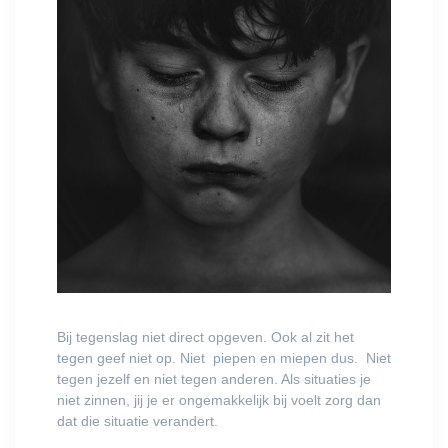
Bij tegenslag niet direct opgeven. Ook al zit het
tegen geef niet op. Niet piepen en miepen dus. Niet
tegen jezelf en niet tegen anderen. Als situaties je
niet zinnen, jij je er ongemakkelijk bij voelt zorg dan
dat die situatie verandert.