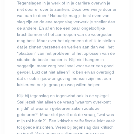
Tegenslagen in je werk of in je carrière overwin je
niet door er over te zaniken. Deze overwin je door er
wat aan te doen! Natuurlijk mag je best even van
slag zijn en de ene tegenslag verwerk je sneller dan
de andere. En af en toe een paar ongelooflijke
krachttermen of het aanroepen van de weergoden
mag best. Maar over het algemeen durf ik te stellen
dat je zinnen verzetten en werken aan dan wel het
“plaatsen” van het probleem of het oplossen van de
situatie de beste manier is. Blijf niet hangen in
saggerijn, maar zorg heel snel voor weer een goed
gevoel. Lukt dat niet alleen? Ik ben ervan overtuigd
dat er ook in jouw omgeving mensen zijn met een
luisterend oor je graag op weg willen helpen.
Kijk bij tegenslag en tegenwind ook in de spiegel.
Stel jezelf niet alleen de vraag “waarom overkomt
mij dit” of waarom gebeuren zaken zoals ze
gebeuren?. Maar stel jezelf ook de vraag; “wat was
mijn rol hierin?”. Een kritische zelfreflectie leidt vaak
tot goede inzichten. Wees bij tegenslag dus kritisch
op jezelf. Vaak genoeg vallen we in onze eigen