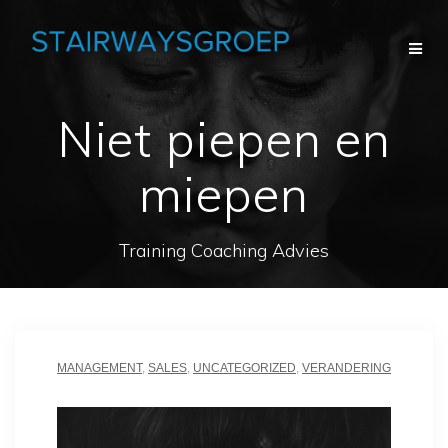
Ga
naar
de
inhoud
Niet piepen en
miepen
Training Coaching Advies
MANAGEMENT
,
SALES
,
UNCATEGORIZED
,
VERANDERING